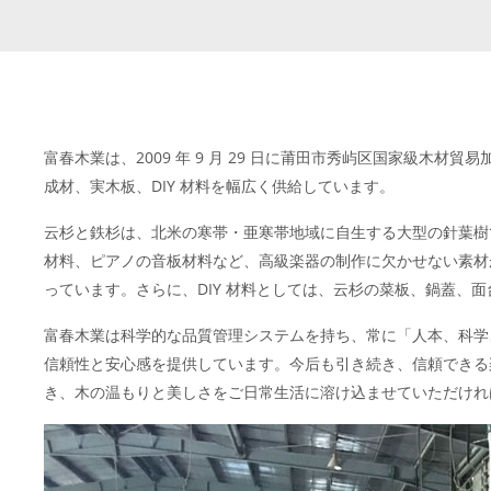
富春木業は、2009 年 9 月 29 日に莆田市秀屿区国家級
成材、実木板、DIY 材料を幅広く供給しています。
云杉と鉄杉は、北米の寒帯・亜寒帯地域に自生する大型の針葉樹
材料、ピアノの音板材料など、高級楽器の制作に欠かせない素材
っています。さらに、DIY 材料としては、云杉の菜板、鍋蓋、
富春木業は科学的な品質管理システムを持ち、常に「人本、科学
信頼性と安心感を提供しています。今后も引き続き、信頼できる
き、木の温もりと美しさをご日常生活に溶け込ませていただけれ