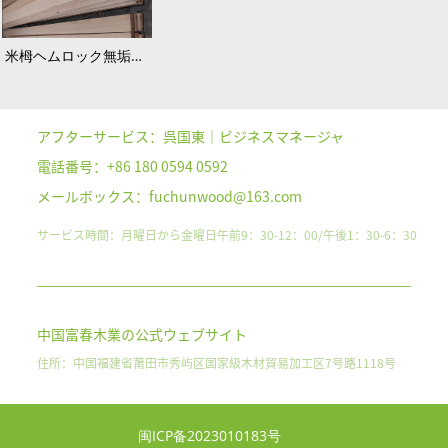
米栂ヘムロック無垢材パネル
アフターサービス：呉国東｜ビジネスマネージャ
電話番号：+86 180 0594 0592
メールボックス：fuchunwood@163.com
サービス時間：月曜日から金曜日午前9：30-12：00/午後1：30-6：30
中国富春木業の公式ウェブサイト
住所：中国福建省莆田市秀屿区国家級木材貿易加工区7号路1118号
闽ICP备2023010183号