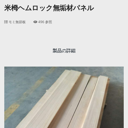
米栂ヘムロック無垢材パネル
モミ無節板
496 参照
製品の詳細